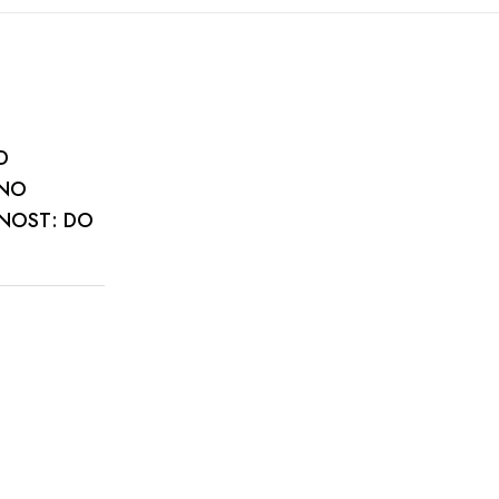
D
VNO
DNOST: DO