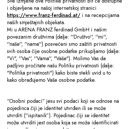
Sve izmjene ove Politike privatnosti bit će dostupne
i objavljene na našoj internetskoj stranici
https://www.franz-ferdinad.at/
i na recepcijama
naših smještajnih objekata.
Mi u ARENA FRANZ ferdinad GmbH i našim
povezanim društvima (dalje: ''Društvo'', ''mi'',
''naše'', ''nama'') posvećeni smo zaštiti privatnosti
svih osoba čije osobne podatke prikupljamo (dalje:
"Vi", ''Vas'', ''Vama'', "Vaše"). Molimo Vas da
pažljivo pročitate našu Politiku privatnosti (dalje:
"Politika privatnosti") kako biste stekli uvid u to
kako obrađujemo Vaše osobne podatke.
“Osobni podaci” jesu svi podaci koji se odnose na
pojedinca čiji je identitet utvrđen ili se može
utvrditi (“ispitanik”). Pojedinac čiji se identitet
može utvrditi jest osoba koja se može identificirati