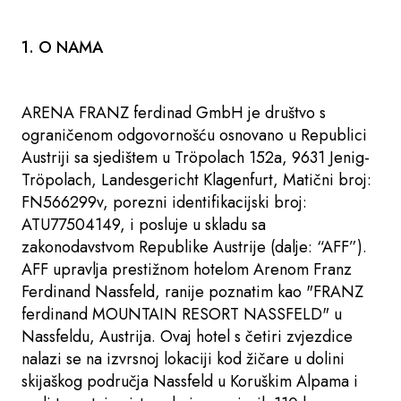
1. O NAMA
ARENA FRANZ ferdinad GmbH je društvo s
ograničenom odgovornošću osnovano u Republici
Austriji sa sjedištem u Tröpolach 152a, 9631 Jenig-
Tröpolach, Landesgericht Klagenfurt, Matični broj:
FN566299v, porezni identifikacijski broj:
ATU77504149, i posluje u skladu sa
zakonodavstvom Republike Austrije (dalje: “AFF”).
AFF upravlja prestižnom hotelom Arenom Franz
Ferdinand Nassfeld, ranije poznatim kao "FRANZ
ferdinand MOUNTAIN RESORT NASSFELD" u
Nassfeldu, Austrija. Ovaj hotel s četiri zvjezdice
nalazi se na izvrsnoj lokaciji kod žičare u dolini
skijaškog područja Nassfeld u Koruškim Alpama i