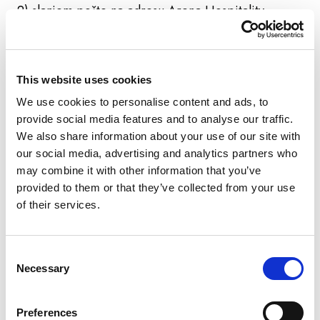
2) slanjem pošte na adresu Arena Hospitality
Group d.d., (za Službenika za zaštitu podataka),
Smareglina 3, 52100 Pula, Hrvatska.
Na sve takve zahtjeve u vezi s ostvarivanjem Vaših
prava odgovorit ćemo bez nepotrebnog odgađanja
This website uses cookies
i u svakom slučaju u roku od mjesec dana od dana
We use cookies to personalise content and ads, to
primitka zahtjeva. Taj se rok po potrebi može
provide social media features and to analyse our traffic.
produljiti za dodatna dva mjeseca, uzimajući u
We also share information about your use of our site with
obzir složenost i broj zahtjeva. Obavijestit ćemo
our social media, advertising and analytics partners who
vas o svakom takvom produljenju, kao i o razlozima
may combine it with other information that you’ve
produljenja u roku od mjesec dana od zaprimanja
provided to them or that they’ve collected from your use
zahtjeva. U slučaju da imamo opravdane sumnje u
of their services.
pogledu identiteta podnositelja zahtjeva možemo
tražiti pružanje dodatnih informacija neophodnih za
Consent
potvrđivanje identiteta. Ako se zahtjevi podnositelja
Necessary
Selection
zahtjeva očito neutemeljeni ili pretjerani, osobito
zbog njihova učestalog ponavljanja, možemo a)
naplatiti razumnu naknadu, uzimajući u obzir
Preferences