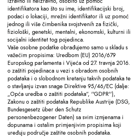
izravno ili neizravno, osobito uz pomoć
identifikatora kao što su ime, identifikacijski broj,
podaci o lokaciji, mrežni identifikator ili uz pomoć
jednog ili više čimbenika svojstvenih za fizički,
fiziološki, genetski, mentalni, ekonomski, kulturni ili
socijalni identitet tog pojedinca.
Vaše osobne podatke obrađujemo samo u skladu s
važećim propisima: Uredbom (EU) 2016/679
Europskog parlamenta i Vijeća od 27. travnja 2016.
o zaštiti pojedinaca u vezi s obradom osobnih
podataka i o slobodnom kretanju takvih podataka te
o stavljanju izvan snage Direktive 95/46/EC (dalje:
„Opća uredba o zaštiti podataka“, ''GDPR''),
Zakonu o zaštiti podataka Republike Austrije (DSG,
Bundesgesetz über den Schutz
personenbezogener Daten) sa svim izmjenama i
dopunama i ostalim primjenjivim propisima koji
uređuju područje zaštite osobnih podataka.