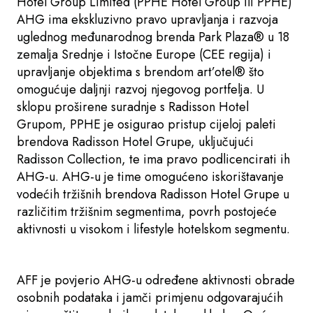
Hotel Group Limited (PPHE Hotel Group ili PPHE)
AHG ima ekskluzivno pravo upravljanja i razvoja
uglednog međunarodnog brenda Park Plaza® u 18
zemalja Srednje i Istočne Europe (CEE regija) i
upravljanje objektima s brendom art’otel® što
omogućuje daljnji razvoj njegovog portfelja. U
sklopu proširene suradnje s Radisson Hotel
Grupom, PPHE je osigurao pristup cijeloj paleti
brendova Radisson Hotel Grupe, uključujući
Radisson Collection, te ima pravo podlicencirati ih
AHG-u. AHG-u je time omogućeno iskorištavanje
vodećih tržišnih brendova Radisson Hotel Grupe u
različitim tržišnim segmentima, povrh postojeće
aktivnosti u visokom i lifestyle hotelskom segmentu.
AFF je povjerio AHG-u određene aktivnosti obrade
osobnih podataka i jamči primjenu odgovarajućih