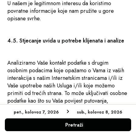
U našem je legitimnom interesu da koristimo
povratne informacije koje nam pružite u gore
opisane svrhe.
4.5. Stjecanje uvida u potrebe klijenata i analize
Analiziramo Vaše kontakt podatke s drugim
osobnim podacima koje opažamo o Vama iz vaših
interakcija s našim Internetskim stranicama i/ili iz
Vaše upotrebe naših Usluga i/ili koje možemo
primiti od trećih strana. To može uključivati osobne
podatke kao što su Vaša povijest putovanja,
preferencije gostiju, preferencije usluga, aktivnosti
pet., kolovoz 7, 2026
sub., kolovoz 8, 2026
iz programa vjernosti, marketinške preferencije i
datume prethodnih boravaka, iznos naknada za
Pretraži
prethodne boravke.