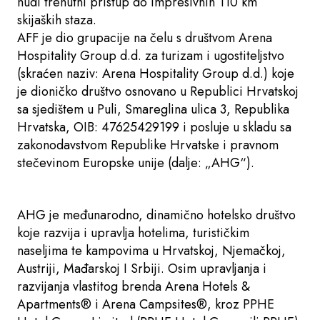
nudi trenutni pristup do impresivnih 110 km
skijaških staza.
AFF je dio grupacije na čelu s društvom Arena
Hospitality Group d.d. za turizam i ugostiteljstvo
(skraćen naziv: Arena Hospitality Group d.d.) koje
je dioničko društvo osnovano u Republici Hrvatskoj
sa sjedištem u Puli, Smareglina ulica 3, Republika
Hrvatska, OIB: 47625429199 i posluje u skladu sa
zakonodavstvom Republike Hrvatske i pravnom
stečevinom Europske unije (dalje: „AHG“).
AHG je međunarodno, dinamično hotelsko društvo
koje razvija i upravlja hotelima, turističkim
naseljima te kampovima u Hrvatskoj, Njemačkoj,
Austriji, Mađarskoj I Srbiji. Osim upravljanja i
razvijanja vlastitog brenda Arena Hotels &
Apartments® i Arena Campsites®, kroz PPHE