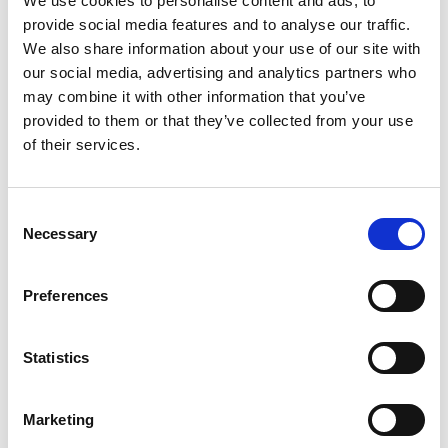
We use cookies to personalise content and ads, to
Region. Dazu kommen noch einige Dinge, die man
provide social media features and to analyse our traffic.
bei uns im Hotel auch finden kann – unseren Kaffee
We also share information about your use of our site with
„Röstmeister“ von Hornig, köstlicher Koval Gin, Dr.
our social media, advertising and analytics partners who
Filler Zuckerwatte & Fichte, FRANZ – Grüner
may combine it with other information that you’ve
Veltliner – und ferdinand – Blaufränkisch, unsere
provided to them or that they’ve collected from your use
Wasserkaraffen mit dazu gehörigen Gläsern,
of their services.
unsere wunderbaren Bioseifen, und noch vieles
mehr.
Consent
Necessary
Selection
Hier findet jeder etwas nach seinem Geschmack.
Nach einem Besuch in Tante Emmas Laden besitzt
Preferences
ihr somit nicht nur ein Qualitätsprodukt, sondern
auch ein wertvolles Andenken ans FRANZ
ferdinand.
Statistics
Falls ihr ein wenig stöbern wollt oder gleich kaufen
Marketing
hier gehts zu unserem Online Shop: