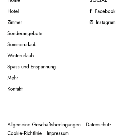
Home
SOCIAL
Hotel
Facebook
Zimmer
Instagram
Sonderangebote
Sommerurlaub
INNEN- UND
Winterurlaub
READ NEXT
AUSSENPOOL
Spass und Enspannung
Mehr
Kontakt
Allgemeine Geschäftsbedingungen
Datenschutz
Cookie-Richtlinie
Impressum