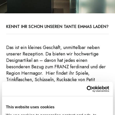
KENNT IHR SCHON UNSEREN TANTE EMMAS LADEN?
Das ist ein kleines Geschäft, unmittelbar neben
unserer Rezeption. Da bieten wir hochwertige
Designartikel an – davon hat jedes einen
besonderen Bezug zum FRANZ ferdinand und der
Region Hermagor. Hier findet ihr Spiele,
Trinkflaschen, Schüsseln, Rucksäcke von Petit
Monkey und Geschirr, Lampen, Nützliches &
Schönes von Bloomingville. Aber auch Bio-
Schnäpse, Sirupe und Essig von Echt Kraß aus Kraß
bei Hermagor. Liköre, Sirupe und leckere
This website uses cookies
Marmeladen von „Umdenken“, ebenfalls aus der