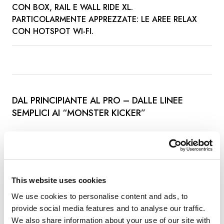
CON BOX, RAIL E WALL RIDE XL.
PARTICOLARMENTE APPREZZATE: LE AREE RELAX
CON HOTSPOT WI-FI.
DAL PRINCIPIANTE AL PRO – DALLE LINEE
SEMPLICI AI “MONSTER KICKER”
La cosa migliore? Il parco è adatto a tutti i
livelli. Sulle linee per principianti e intermedie
troverai box e tube. Nella pro line si fa sul serio –
This website uses cookies
con un tubo inclinato di 6 metri, un "down donkey"
di 9 metri e l’impressionante monster kicker.
We use cookies to personalise content and ads, to
provide social media features and to analyse our traffic.
We also share information about your use of our site with