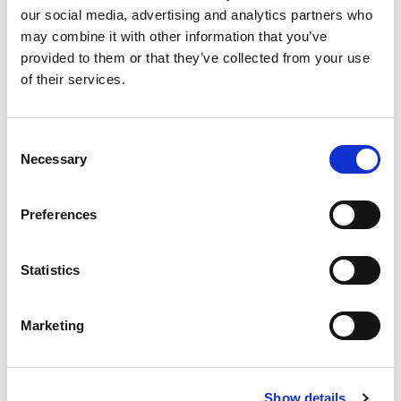
our social media, advertising and analytics partners who
may combine it with other information that you’ve
provided to them or that they’ve collected from your use
of their services.
Consent
Necessary
Selection
Preferences
Statistics
WORKSHOP GRATUITI OGNI DOMENICA PER
TUTTI GLI OSPITI DI NASSFELD
Marketing
Ogni domenica si tengono workshop gratuiti di
snowboard e freeski nel Nassfeld Snowpark. Non è
necessaria l’iscrizione – basta presentarsi e
Show details