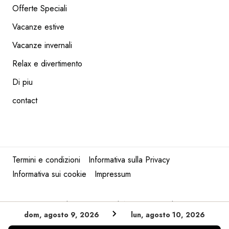
Offerte Speciali
Vacanze estive
STAZIONE SCIISTIC
Vacanze invernali
READ NEXT
Relax e divertimento
Di piu
contact
Termini e condizioni
Informativa sulla Privacy
Informativa sui cookie
Impressum
©
2026 Tutti i diritti riservati ad Arena Hospitality Group
dom, agosto 9, 2026
lun, agosto 10, 2026