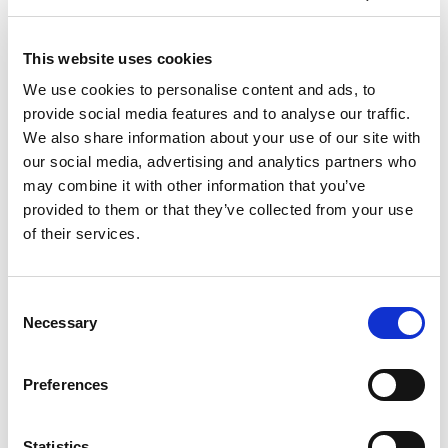
17:30 bestellen.
This website uses cookies
GIBT ES DIE MÖGLICHKEIT EINES
We use cookies to personalise content and ads, to
BEISTELLBETTES/GITTERBETTES IM ZIMMER?
provide social media features and to analyse our traffic.
We also share information about your use of our site with
our social media, advertising and analytics partners who
Wir sind Familie. Darum ist in unseren
may combine it with other information that you’ve
Familienzimmer, L- und XL-Zimmer, genug Platz für
provided to them or that they’ve collected from your use
ein Gitterbett. Bitte einfach vorab anfragen oder
of their services.
bei der Anreise an der Rezeption Bescheid geben.
Consent
WIE KANN ICH MEINE RESERVIERUNG
Necessary
Selection
STORNIEREN BZW. ÄNDERN?
Preferences
Man kann sich’s ja auch mal anders überlegen. Für
den Fall, dass ihr eure Reservierung stornieren
oder ändern wollt, kontaktiert uns am besten
Statistics