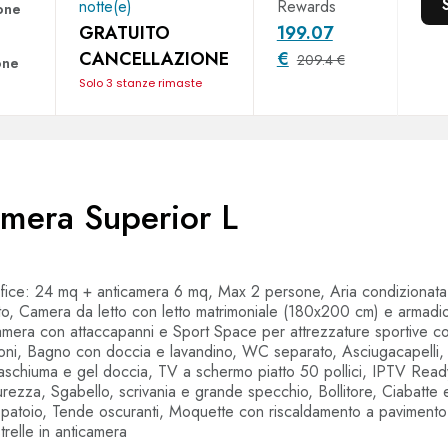
notte(e)
Rewards
one
GRATUITO
199.07
CANCELLAZIONE
€
209.4 €
one
Solo 3 stanze rimaste
mera Superior L
fice: 24 mq + anticamera 6 mq, Max 2 persone, Aria condizionata
ito, Camera da letto con letto matrimoniale (180x200 cm) e armadio 
amera con attaccapanni e Sport Space per attrezzature sportive c
oni, Bagno con doccia e lavandino, WC separato, Asciugacapelli,
aschiuma e gel doccia, TV a schermo piatto 50 pollici, IPTV Read
urezza, Sgabello, scrivania e grande specchio, Bollitore, Ciabatte 
patoio, Tende oscuranti, Moquette con riscaldamento a pavimento
trelle in anticamera