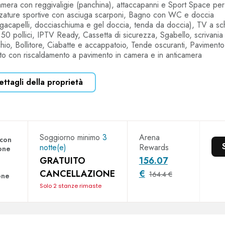
amera con reggivaligie (panchina), attaccapanni e Sport Space per
zzature sportive con asciuga scarponi, Bagno con WC e doccia
ugacapelli, docciaschiuma e gel doccia, tenda da doccia), TV a s
o 50 pollici, IPTV Ready, Cassetta di sicurezza, Sgabello, scrivani
hio, Bollitore, Ciabatte e accappatoio, Tende oscuranti, Paviment
ato con riscaldamento a pavimento in camera e in anticamera
ettagli della proprietà
Soggiorno minimo
3
Arena
 con
notte(e)
Rewards
one
GRATUITO
156.07
CANCELLAZIONE
€
164.4 €
one
Solo 2 stanze rimaste