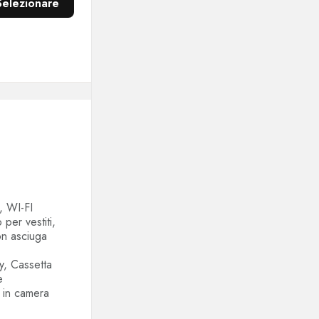
Selezionare
, WI-FI
per vestiti,
on asciuga
y, Cassetta
e
 in camera