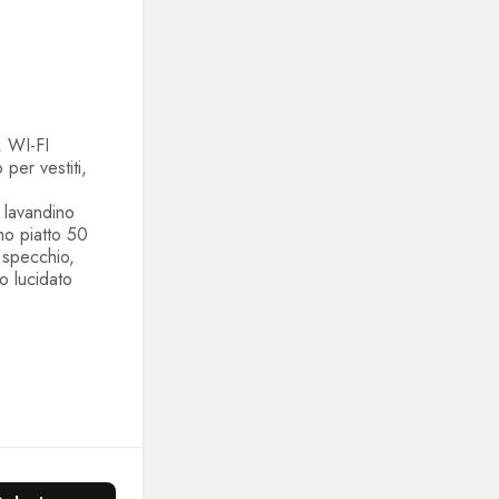
, WI-FI
per vestiti,
 lavandino
mo piatto 50
 specchio,
o lucidato