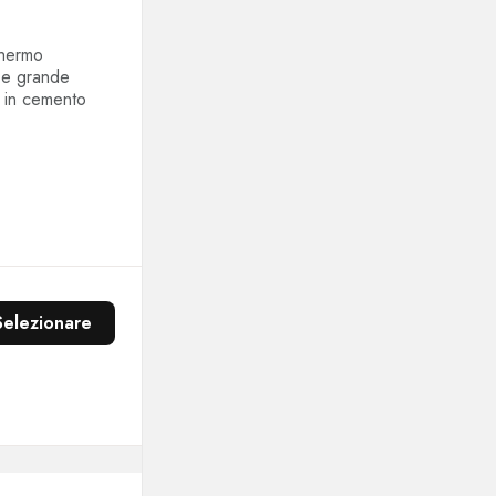
chermo
a e grande
o in cemento
Selezionare