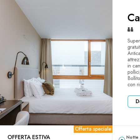
Ca
Super
gratu
Antic
attre
in ca
polli
Bolli
con r
D
Offerta speciale
OFFERTA ESTIVA
Notte