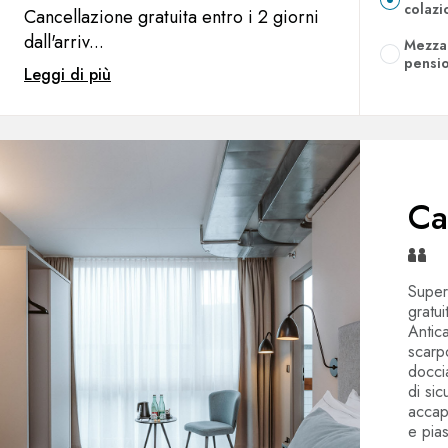
colazi
Cancellazione gratuita entro i 2 giorni
dall'arriv...
Mezza
pensi
Leggi di più
Ca
Super
gratu
Antic
scarp
docci
di sic
accap
e pias