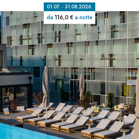
01.07. - 31.08.2026.
da
116,0 €
a notte