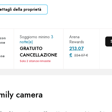
ettagli della proprietà
Soggiorno minimo
3
Arena
 con
notte(e)
Rewards
one
GRATUITO
213.07
CANCELLAZIONE
€
224.07 €
one
Solo 2 stanze rimaste
mily camera