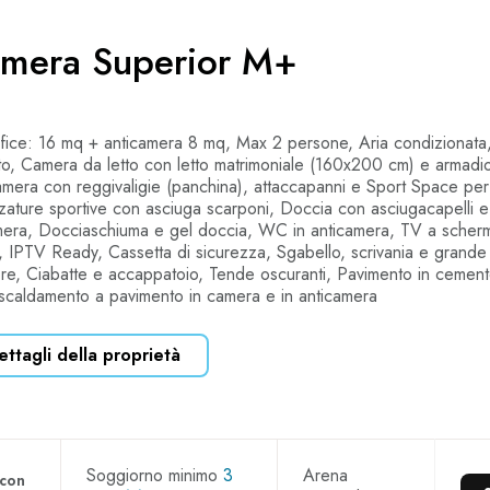
mera Superior M+
fice: 16 mq + anticamera 8 mq, Max 2 persone, Aria condizionata
ito, Camera da letto con letto matrimoniale (160x200 cm) e armadio 
amera con reggivaligie (panchina), attaccapanni e Sport Space per
zzature sportive con asciuga scarponi, Doccia con asciugacapelli e
mera, Docciaschiuma e gel doccia, WC in anticamera, TV a scher
ci, IPTV Ready, Cassetta di sicurezza, Sgabello, scrivania e grande
tore, Ciabatte e accappatoio, Tende oscuranti, Pavimento in cement
iscaldamento a pavimento in camera e in anticamera
ettagli della proprietà
Soggiorno minimo
3
Arena
 con