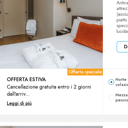
Antic
attre
(asci
piatt
specc
lucid
D
Offerta speciale
OFFERTA ESTIVA
Notte
colazi
Cancellazione gratuita entro i 2 giorni
dall'arriv...
Mezza
pensi
Leggi di più