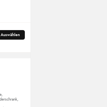
Auswählen
e,
derschrank,