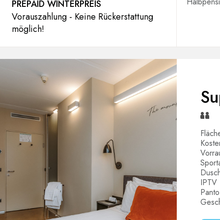
Halbpens
PREPAID WINTERPREIS
Vorauszahlung - Keine Rückerstattung
möglich!
Su
Fläch
Koste
Vorra
Sport
Dusch
IPTV 
Panto
Gesch