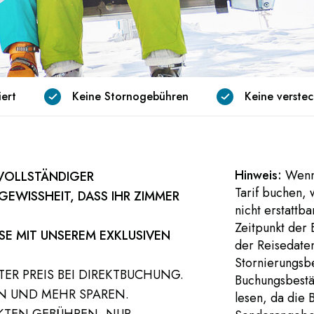
iert
Keine Stornogebühren
Keine verste
Hinweis:
Wenn 
 VOLLSTÄNDIGER
Tarif buchen, 
WISSHEIT, DASS IHR ZIMMER Z
nicht erstattb
Zeitpunkt der
SE MIT UNSEREM EXKLUSIVEN
der Reisedaten
Stornierungsbe
ER PREIS BEI DIREKTBUCHUNG.
Buchungsbestät
N UND MEHR SPAREN.
lesen, da die 