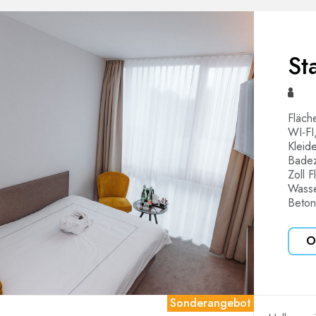
St
Fläch
WI-FI
Kleid
Badez
Zoll 
Wasse
Beton
O
Sonderangebot