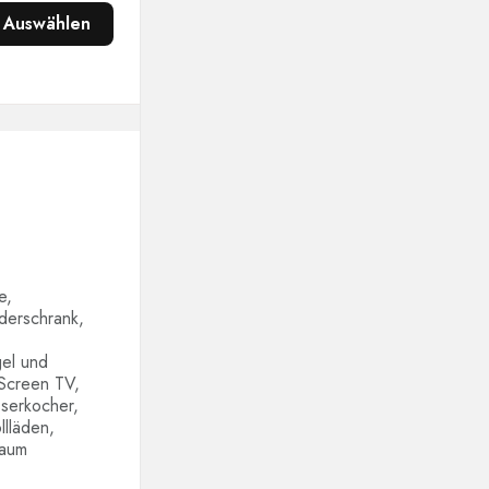
Auswählen
e,
derschrank,
gel und
Screen TV,
sserkocher,
llläden,
raum