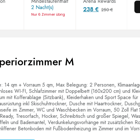
ion
Mindestaufenthalt
Arena Rewards
2 Nacht(s)
238 €
250 €
Nur 6 Zimmer übrig
periorzimmer M
e: 14 qm + Vorraum 5 qm, Max Belegung: 2 Personen, Klimaanlag
nloses WI-FI, Schlafzimmer mit Doppelbett (160x200 cm) und Klei
um mit Kofferablage (Sitzbank), Kleiderhaken und Sport Space für
ausrüstung inkl Skischuhtrockner, Dusche mit Haartrockner, Dusch
seife im Zimmer, WC und Waschbecken im Vorraum, 50 Zoll Flat 
Ready, Tresorfach, Hocker, Schreibtisch und großer Spiegel, Wa
ffeln und Bademantel, Verdunkelungsvorhänge mit zusätzlichen Ro
liffener Betonboden mit Fußbodenheizung im Zimmer und im Vor