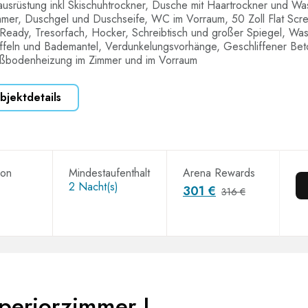
ausrüstung inkl Skischuhtrockner, Dusche mit Haartrockner und W
mmer, Duschgel und Duschseife, WC im Vorraum, 50 Zoll Flat Scr
Ready, Tresorfach, Hocker, Schreibtisch und großer Spiegel, Wa
ffeln und Bademantel, Verdunkelungsvorhänge, Geschliffener Be
ußbodenheizung im Zimmer und im Vorraum
bjektdetails
ion
Mindestaufenthalt
Arena Rewards
2 Nacht(s)
301 €
316 €
periorzimmer L