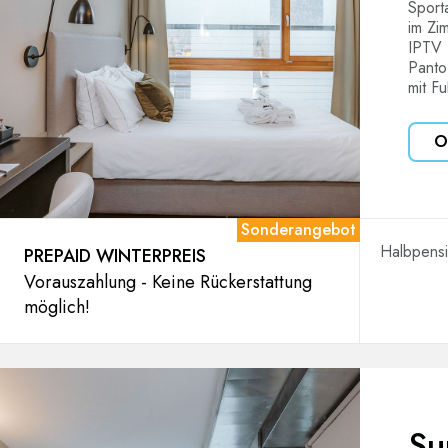
Sport
im Zi
IPTV 
Panto
mit F
O
Sonderangebot
Halbpens
PREPAID WINTERPREIS
Vorauszahlung - Keine Rückerstattung
möglich!
Su