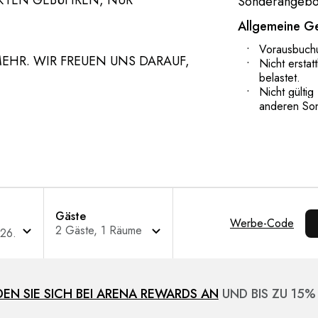
KTEN GEBÜHREN, NUR
Sonderangebot
Allgemeine G
Vorausbuchu
MEHR. WIR FREUEN UNS DARAUF,
Nicht erstat
belastet.
Nicht gülti
anderen So
Gäste
Werbe-Code
EN SIE SICH BEI ARENA REWARDS AN
UND BIS ZU 15%