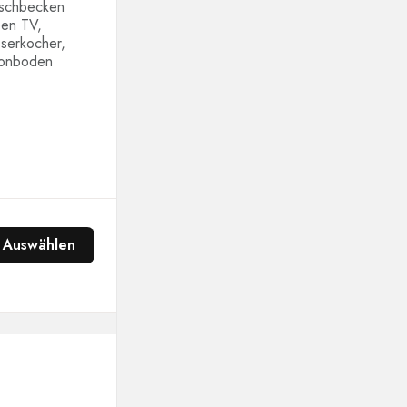
aschbecken
een TV,
sserkocher,
tonboden
Auswählen