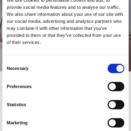
We use cookies to personalise content and ads, to
provide social media features and to analyse our traffic.
We also share information about your use of our site with
our social media, advertising and analytics partners who
may combine it with other information that you’ve
provided to them or that they’ve collected from your use
of their services.
Consent
Necessary
Selection
Familienzimmer
Preferences
Fläche: 26 qm + Vorraum 12 qm, Max Belegung: 4
Statistics
Personen, Klimaanlage, Kostenloses WI-FI, Schlafzimmer
mit Doppelbett (180x200 cm), Ausziehcouch (140x200
cm) und Kleiderschrank, Großer Vorraum mit Kofferablage
Marketing
(Sitzbank), Kleiderhaken und Sport Space für
Sportausrüstung inkl Skischuhtrockner, Badezimmer mit