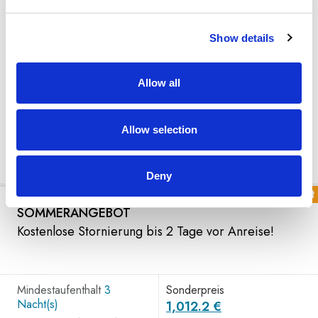
Dusche, WC und Waschbecken, Haartrockner, Duschgel
und Duschseife, 50 Zoll Flat Screen TV, IPTV Ready,
Tresorfach, Hocker, Schreibtisch und großer Spiegel,
Show details
Kaffeemaschiene und Wasserkocher, Pantoffeln und
Bademantel, Verdunkelungsvorhänge, Teppichboden mit
Fußbodenheizung im Zimmer und geschliffener
Allow all
Betonboden im Vorraum
Allow selection
Objektdetails
Deny
Sonderangebot
SOMMERANGEBOT
Kostenlose Stornierung bis 2 Tage vor Anreise!
Mindestaufenthalt
3
Sonderpreis
Nacht(s)
1,012.2 €