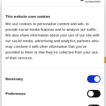
Dusche und Waschbecken, Separates WC, Haartrockner,
Duschgel und Duschseife, 50 Zoll Flat Screen TV, IPTV
Ready, Tresorfach, Hocker, Schreibtisch und großer
This website uses cookies
Spiegel, Wasserkocher, Pantoffeln und Bademantel,
Verdunkelungsvorhänge, Teppichboden mit
We use cookies to personalise content and ads, to
Fußbodenheizung im Zimmer und Fliesen im Vorraum
provide social media features and to analyse our traffic.
We also share information about your use of our site with
Objektdetails
our social media, advertising and analytics partners who
may combine it with other information that you’ve
provided to them or that they’ve collected from your use
of their services.
Sonderangebot
SOMMERANGEBOT
Kostenlose Stornierung bis 2 Tage vor Anreise!
Consent
Necessary
Selection
Mindestaufenthalt
3
Sonderpreis
Preferences
Nacht(s)
639.2 €
FREI STORNIERUNG